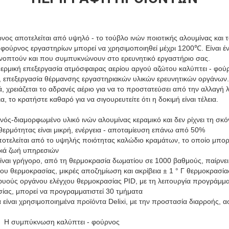
ος αποτελείται από υψηλό - το τούβλο ινών ποιοτικής αλουμίνας και 
 ο φούρνος εργαστηρίων μπορεί να χρησιμοποιηθεί μέχρι 1200℃. Είναι έν
ανοπτούν και που συμπυκνώνουν στο ερευνητικό εργαστήριο σας.
ερμική επεξεργασία ατμόσφαιρας αερίου αργού αζώτου καλύπτει - φούρ
ο, επεξεργασία θέρμανσης εργαστηριακών υλικών ερευνητικών οργάνων.
ικά, χρειάζεται το αδρανές αέριο για να το προστατεύσει από την αλλαγ
, το κρατήστε καθαρό για να σιγουρευτείτε ότι η δοκιμή είναι τέλεια.
ενός-διαμορφωμένο υλικό ινών αλουμίνας κεραμικό και δεν ρίχνει τη σκ
θερμότητας είναι μικρή, ενέργεια - αποταμίευση επάνω από 50%
ποτελείται από το υψηλής ποιότητας καλώδιο κραμάτων, το οποίο μπορε
ριά ζωή υπηρεσιών
ίναι γρήγορο, από τη θερμοκρασία δωματίου σε 1000 βαθμούς, παίρνει
χου θερμοκρασίας, μικρές αποζημίωση και ακρίβεια ± 1 ° Γ θερμοκρασί
υούς οργάνου ελέγχου θερμοκρασίας PID, με τη λειτουργία προγράμματ
ας, μπορεί να προγραμματιστεί 30 τμήματα
ά είναι χρησιμοποιημένα προϊόντα Delixi, με την προστασία διαρροής, 
Η συμπύκνωση καλύπτει - φούρνος