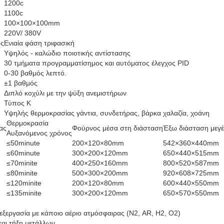
1200c
1100c
100×100×100mm
220V/ 380V
ος
Ενιαία φάση τριφασική
Υψηλός - καλώδιο ποιοτικής αντίστασης
30 τμήματα προγραμματίσημος και αυτόματος έλεγχος PID
0-30 βαθμός λεπτό.
±1 βαθμός
Διπλό κοχύλι με την ψύξη ανεμιστήρων
Τύπος Κ
Υψηλής θερμοκρασίας γάντια, συνδετήρας, βάρκα χαλαζία, χοάνη
Θερμοκρασία
ας
Φούρνος μέσα στη διάσταση
Έξω διάσταση μεγ
Αυξανόμενος χρόνος
≤50minute
200×120×80mm
542×360×440mm
≤60minute
300×200×120mm
650×440×515mm
≤70minite
400×250×160mm
800×520×587mm
≤80minite
500×300×200mm
920×608×725mm
≤120minite
200×120×80mm
600×440×550mm
≤135minite
300×200×120mm
650×570×550mm
εξεργασία με κάποιο αέριο ατμόσφαιρας (Ν2, AR, H2, Ο2)
αι τήξη μετάλλων.