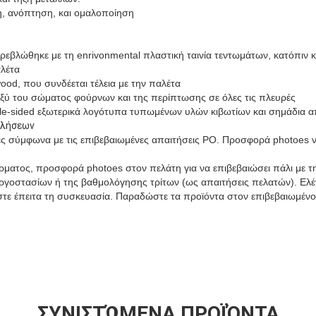
, ανόπτηση, και ομαλοποίηση
εβλώθηκε με τη enrivonmental πλαστική ταινία τεντωμάτων, κατόπιν 
λέτα
ood, που συνδέεται τέλεια με την παλέτα
ταξύ του σώματος φούρνων και της περίπτωσης σε όλες τις πλευρές
le-sided εξωτερικά λογότυπα τυπωμένων υλών κιβωτίων και σημάδια 
ωλήσεων
ς σύμφωνα με τις επιβεβαιωμένες απαιτήσεις PO. Προσφορά photoes ν
ματος, προσφορά photoes στον πελάτη για να επιβεβαιώσει πάλι με τη
γοστασίων ή της βαθμολόγησης τρίτων (ως απαιτήσεις πελατών). Ελέγξ
στε έπειτα τη συσκευασία. Παραδώστε τα προϊόντα στον επιβεβαιωμένο 
μοκρασίας καλύπτει - φούρνοι για τη συμπύκνωση των κεραμικών χ
μοκρασίας καλύπτει - φούρνοι για τη συμπύκνωση των κεραμικών χ
ΣΥΝΙΣΤΏΜΕΝΑ ΠΡΟΪΌΝΤΑ