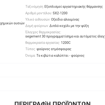
Ταξινόμηση:
Εξοπλισμοί εργαστηριακής θέρμανσης
Αριθμό μοντέλου:
SX2-1200
Υλικό αιθουσών:
Οξείδιο αλουμίνας
 χημικών ουσιών
Δομή φούρνων:
Διπλό κοχύλι με την ψύξη
Έλεγχος θερμοκρασίας:
segement 30 προγραμματίσημο και αυτόματος έλεγ
θερμοκρασία εργασίας:
1200C
Τύπος:
φούρνος ατμόσφαιρας
Όνομα:
Το κιβώτιο καλύπτει - φούρνος
ΠΕΡΙΓΡΑΦΉ ΠΡΟΪΌΝΤΩΝ