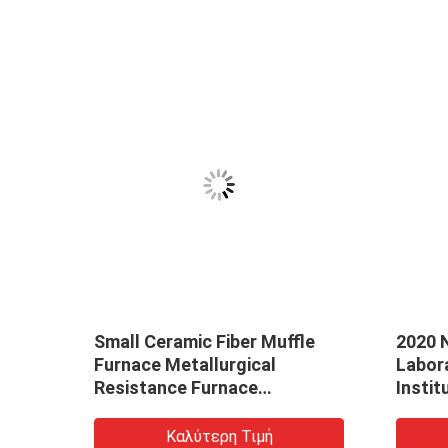
rted
Small Ceramic Fiber Muffle
2020 
Furnace Metallurgical
Labor
naces
Resistance Furnace
Instit
Customizable
Furna
Muffl
Καλύτερη Τιμή