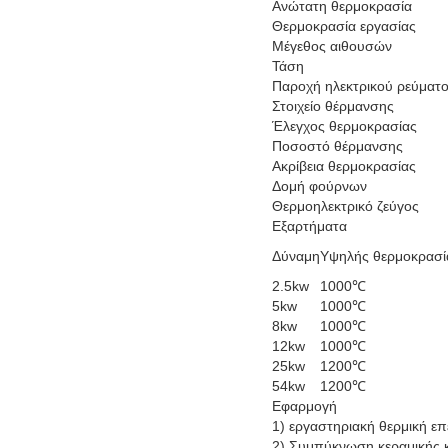
Ανώτατη θερμοκρασία
Θερμοκρασία εργασίας
Μέγεθος αιθουσών
Τάση
Παροχή ηλεκτρικού ρεύματ
Στοιχείο θέρμανσης
Έλεγχος θερμοκρασίας
Ποσοστό θέρμανσης
Ακρίβεια θερμοκρασίας
Δομή φούρνων
Θερμοηλεκτρικό ζεύγος
Εξαρτήματα
Δύναμη
Υψηλής θερμοκρασί
2.5kw
1000℃
5kw
1000℃
8kw
1000℃
12kw
1000℃
25kw
1200℃
54kw
1200℃
Εφαρμογή
1)
εργαστηριακή θερμική επ
2) Συμπύκνωση κεραμικής κ