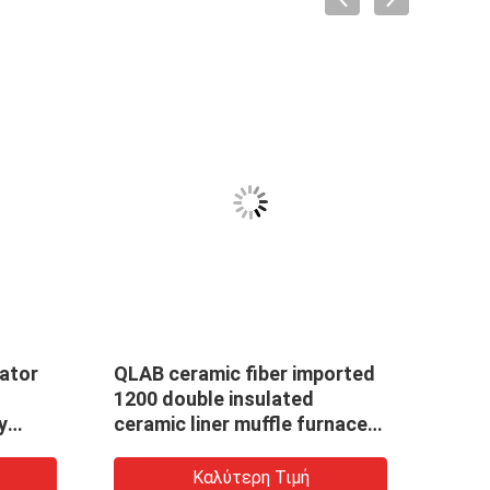
cator
QLAB ceramic fiber imported
SX-2
1200 double insulated
12/L
y
ceramic liner muffle furnaces
SX-2
L
with best price
10
Καλύτερη Τιμή