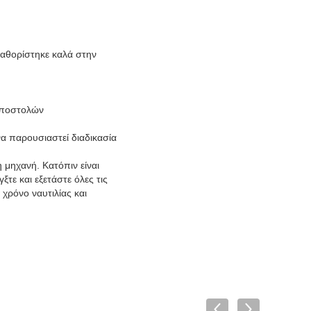
καθορίστηκε καλά στην
αποστολών
α παρουσιαστεί διαδικασία
 μηχανή. Κατόπιν είναι
τε και εξετάστε όλες τις
χρόνο ναυτιλίας και
ημικών ουσιών σκονών
ημικών ουσιών σκονών