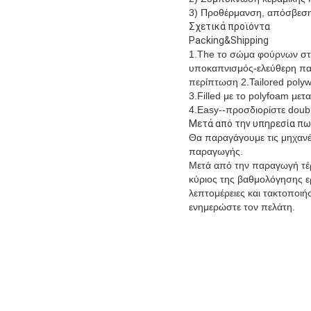
3) Προθέρμανση, απόσβεση
Σχετικά προϊόντα
Packing&Shipping
1.The το σώμα φούρνων στρ
υποκαπνισμός-ελεύθερη πα
περίπτωση 2.Tailored polyw
3.Filled με το polyfoam με
4.Easy--προσδιορίστε doub
Μετά από την υπηρεσία π
Θα παραγάγουμε τις μηχανέ
παραγωγής.
Μετά από την παραγωγή τέρ
κύριος της βαθμολόγησης ερ
λεπτομέρειες και τακτοποιή
ενημερώστε τον πελάτη.
Το εργαστήριο υψηλής θερ
μετάλλων
Το εργαστήριο υψηλής θερ
μετάλλων