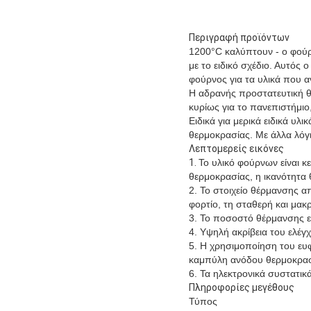
Περιγραφή προϊόντων
1200°C
καλύπτουν - ο φούρν
με το ειδικό σχέδιο. Αυτός
φούρνος για τα υλικά που 
Η αδρανής προστατευτική θ
κυρίως για το πανεπιστήμι
Ειδικά για μερικά ειδικά υλ
θερμοκρασίας. Με άλλα λόγια
Λεπτομερείς εικόνες
1.
Το υλικό φούρνων είναι κ
θερμοκρασίας, η ικανότητα 
2. Το στοιχείο θέρμανσης α
φορτίο, τη σταθερή και μακ
3. Το ποσοστό θέρμανσης ε
4. Υψηλή ακρίβεια του ελέγ
5. Η χρησιμοποίηση του ευφ
καμπύλη ανόδου θερμοκρασί
6. Τα ηλεκτρονικά συστατικ
Πληροφορίες μεγέθους
Τύπος