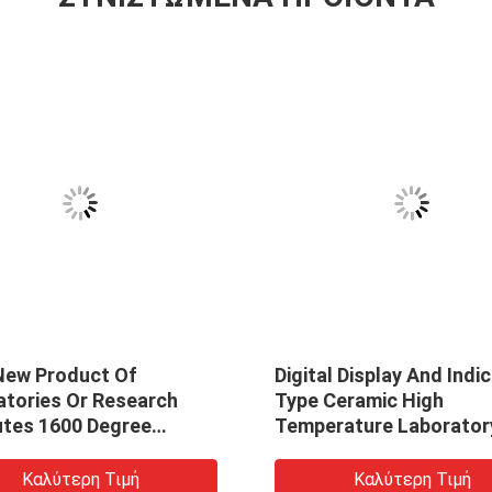
New Product Of
Digital Display And Indi
atories Or Research
Type Ceramic High
utes 1600 Degree
Temperature Laborator
ce High Temperature
Muffle Furnace 1000C 7
e Furnace
Electric Furnace TC-4-
Καλύτερη Τιμή
Καλύτερη Τιμή