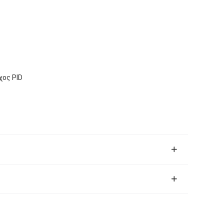
χος PID